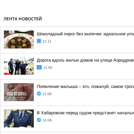
ЛЕНТА НОВОСТЕЙ
Шоколадный пирог без выпечки: идеальное уг
11:11
Дорога вдоль жилых домов на улице Аэродром
11:06
Появление малыша – это, пожалуй, самое трог
11:06
В Хабаровске перед судом предстанет начальн
11:06