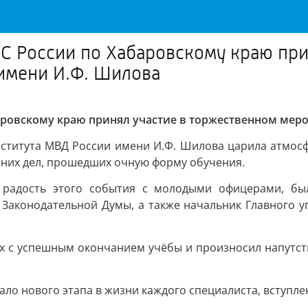
С России по Хабаровскому краю при
имени И.Ф. Шилова
аровскому краю принял участие в торжественном ме
ститута МВД России имени И.Ф. Шилова царила атмосф
нних дел, прошедших очную форму обучения.
 радость этого события с молодыми офицерами, бы
и Законодательной Думы, а также начальник Главного 
х с успешным окончанием учёбы и произносил напутстве
ало нового этапа в жизни каждого специалиста, вступл