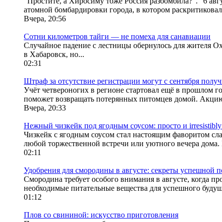
"Простите, а Хиросиму тоже Россия разбомбила?". "6 а
атомной бомбардировки города, в котором раскритиковал Р
Вчера, 20:56
Сотни километров тайги — не помеха для санавиации
Случайное падение с лестницы обернулось для жителя О
в Хабаровск, но...
02:31
Штраф за отсутствие регистрации могут с сентября получ
Учёт четвероногих в регионе стартовал ещё в прошлом 
поможет возвращать потерянных питомцев домой. Акцию п
Вчера, 20:33
Нежный чизкейк под ягодным соусом: просто и irresistibl
Чизкейк с ягодным соусом стал настоящим фаворитом слад
любой торжественной встречи или уютного вечера дома.
02:11
Удобрения для смородины в августе: секреты успешной 
Смородина требует особого внимания в августе, когда п
необходимые питательные вещества для успешного будущег
01:12
Плов со свининой: искусство приготовления