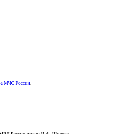
ра МЧС России
.
 МВД России имени И.Ф. Шилова.