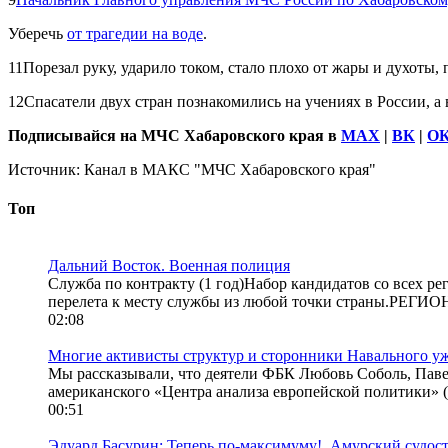
Уберечь
от трагедии на воде
.
11Порезал руку, ударило током, стало плохо от жары и духоты, 
12Спасатели двух стран познакомились на учениях в России, а в
Подписывайся на МЧС Хабаровского края в
МАХ
|
ВК
|
О
Источник:
Канал в МАКС "МЧС Хабаровского края"
Топ
Дальний Восток. Военная полиция
Служба по контракту (1 год)Набор кандидатов со всех р
перелета к месту службы из любой точки страны.РЕГИ
02:08
Многие активисты структур и сторонники Навального у
Мы рассказывали, что деятели ФБК Любовь Соболь, Паве
американского «Центра анализа европейской политики» (
00:51
Эдуард Басурин: Теперь по-максимуму!. Амурский судост