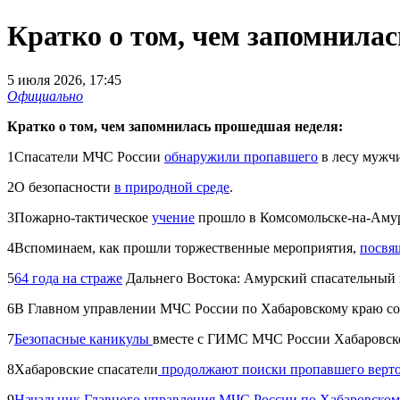
Кратко о том, чем запомнила
5 июля 2026, 17:45
Официально
Кратко о том, чем запомнилась прошедшая неделя:
1Спасатели МЧС России
обнаружили пропавшего
в лесу мужчи
2О безопасности
в природной среде
.
3Пожарно-тактическое
учение
прошло в Комсомольске-на-Аму
4Вспоминаем, как прошли торжественные мероприятия,
посвя
5
64 года на страже
Дальнего Востока: Амурский спасательный 
6В Главном управлении МЧС России по Хабаровскому краю с
7
Безопасные каникулы
вместе с ГИМС МЧС России Хабаровско
8Хабаровские спасатели
продолжают поиски пропавшего верт
9
Начальник Главного управления МЧС России по Хабаровском