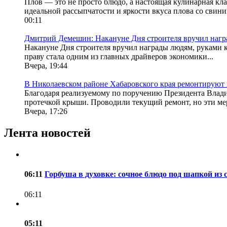
Плов — это не просто блюдо, а настоящая кулинарная кла
идеальной рассыпчатости и яркости вкуса плова со свини
00:11
Дмитрий Демешин: Накануне Дня строителя вручил награ
Накануне Дня строителя вручил награды людям, руками ко
праву стала одним из главных драйверов экономики...
Вчера, 19:44
В Николаевском районе Хабаровского края ремонтируют 
Благодаря реализуемому по поручению Президента Влади
протечкой крыши. Проводили текущий ремонт, но эти мер
Вчера, 17:26
Лента новостей
06:11
Горбуша в духовке: сочное блюдо под шапкой из 
06:11
05:11