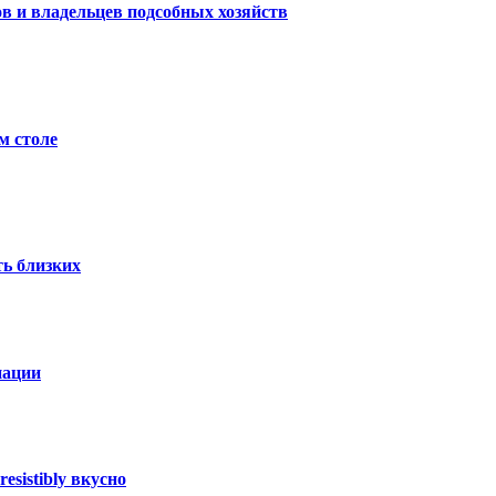
в и владельцев подсобных хозяйств
м столе
ть близких
иации
esistibly вкусно