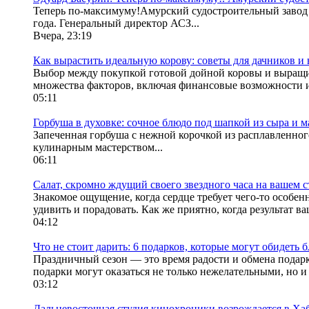
Теперь по-максимуму!Амурский судостроительный завод (
года. Генеральный директор АСЗ...
Вчера, 23:19
Как вырастить идеальную корову: советы для дачников и
Выбор между покупкой готовой дойной коровы и выращива
множества факторов, включая финансовые возможности и
05:11
Горбуша в духовке: сочное блюдо под шапкой из сыра и м
Запеченная горбуша с нежной корочкой из расплавленног
кулинарным мастерством...
06:11
Салат, скромно ждущий своего звездного часа на вашем с
Знакомое ощущение, когда сердце требует чего-то особен
удивить и порадовать. Как же приятно, когда результат в
04:12
Что не стоит дарить: 6 подарков, которые могут обидеть 
Праздничный сезон — это время радости и обмена подарк
подарки могут оказаться не только нежелательными, но и
03:12
Дальневосточная студия кинохроники возрождается в Ха