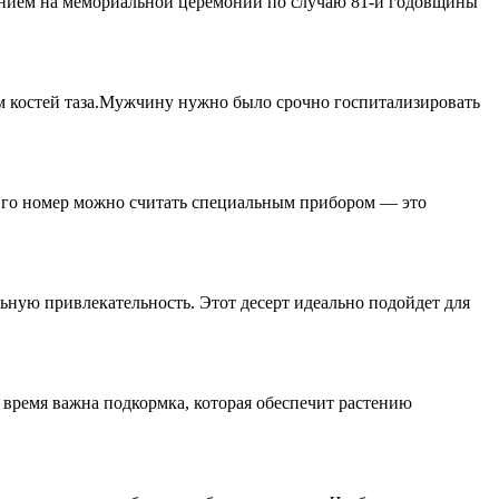
лением на мемориальной церемонии по случаю 81-й годовщины
м костей таза.Мужчину нужно было срочно госпитализировать
 Его номер можно считать специальным прибором — это
льную привлекательность. Этот десерт идеально подойдет для
 время важна подкормка, которая обеспечит растению