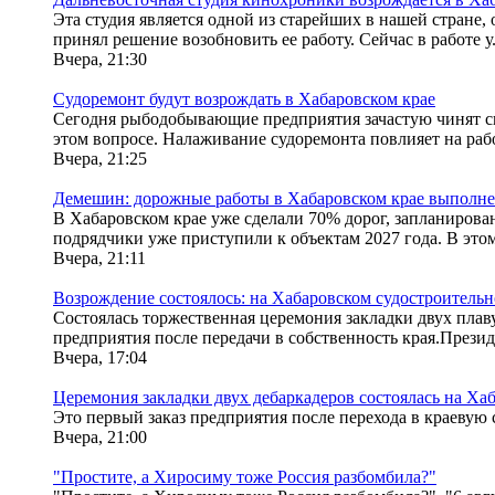
Эта студия является одной из старейших в нашей стране,
принял решение возобновить ее работу. Сейчас в работе у.
Вчера, 21:30
Судоремонт будут возрождать в Хабаровском крае
Сегодня рыбодобывающие предприятия зачастую чинят св
этом вопросе. Налаживание судоремонта повлияет на раб
Вчера, 21:25
Демешин: дорожные работы в Хабаровском крае выполн
В Хабаровском крае уже сделали 70% дорог, запланирова
подрядчики уже приступили к объектам 2027 года. В этом 
Вчера, 21:11
Возрождение состоялось: на Хабаровском судостроительн
Состоялась торжественная церемония закладки двух плав
предприятия после передачи в собственность края.Президе
Вчера, 17:04
Церемония закладки двух дебаркадеров состоялась на Ха
Это первый заказ предприятия после перехода в краевую 
Вчера, 21:00
"Простите, а Хиросиму тоже Россия разбомбила?"