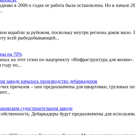
 однако в 2000-х годах ее работа была остановлена. Но в начале
..
ои корабли за рубежом, поскольку внутри региона доков мало.
оту всей рыбодобывающей...
ены на 70%
нных на этот сезон по нацпроекту «Инфраструктура для жизни». 
году по...
ом заводе началось производство дебаркадеров
учих причалов – они предназначены для швартовки, грузовых оп
нт...
баровском судостроительном заводе
собственность. Дебаркадеры будут предназначены для использова