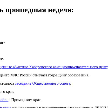
сь прошедшая неделя:
ну.
ре.
щённые 45-летию Хабаровского авиационно-спасательного цент
центр МЧС России отмечает годовщину образования.
остоялось
заседание Общественного совета
.
го края.
олёта
в Приморском крае.
у краю
принял участие в торжественном мероприятии в ДВЮИ