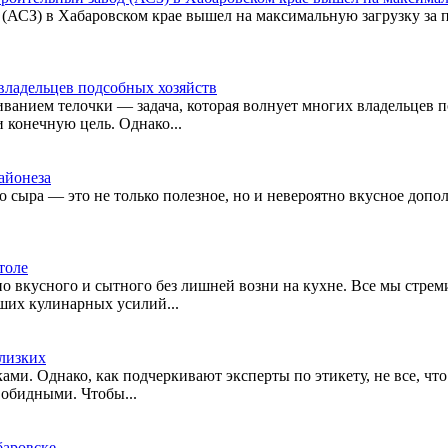
АСЗ) в Хабаровском крае вышел на максимальную загрузку за по
 владельцев подсобных хозяйств
нием телочки — задача, которая волнует многих владельцев подв
 конечную цель. Однако...
айонеза
о сыра — это не только полезное, но и невероятно вкусное доп
толе
но вкусного и сытного без лишней возни на кухне. Все мы стреми
аших кулинарных усилий...
близких
ами. Однако, как подчеркивают эксперты по этикету, не все, ч
 обидными. Чтобы...
баровске