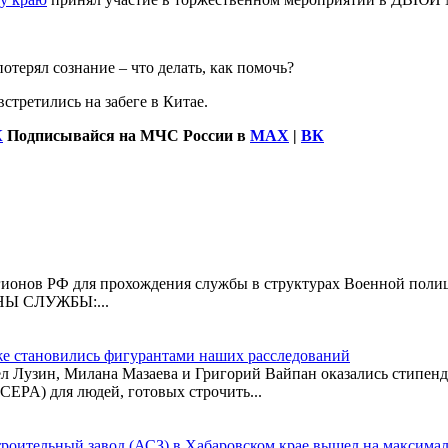
потерял сознание – что делать, как помочь?
стретились на забеге в Китае.
К
Подписывайся на МЧС России в
MAX
|
ВК
егионов РФ для прохождения службы в структурах Военной полиц
ОНЫ СЛУЖБЫ:...
же становились фигурантами наших расследований
л Лузин, Милана Мазаева и Григорий Вайпан оказались стипенд
CEPA) для людей, готовых строчить...
роительный завод (АСЗ) в Хабаровском крае вышел на максималь