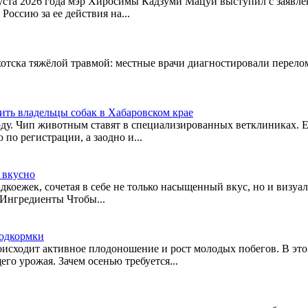
вгуста 2026 года мэр Хиросимы Кадзуми Мацуи выступил с заяв
оссию за ее действия на...
хотска тяжёлой травмой: местные врачи диагностировали перело
ить владельцы собак в Хабаровском крае
году. Чип животным ставят в специализированных ветклиниках.
о регистрации, а заодно и...
y вкусно
коежек, сочетая в себе не только насыщенный вкус, но и визуа
 Ингредиенты Чтобы...
подкормки
роисходит активное плодоношение и рост молодых побегов. В это
о урожая. Зачем осенью требуется...