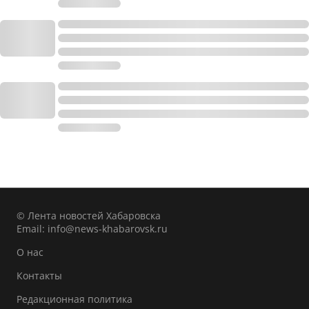
© Лента новостей Хабаровска
Email:
info@news-khabarovsk.ru
О нас
Контакты
Редакционная политика