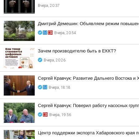
Вчера, 20:37
Дмитрий Демешин: Объявляем режим повышенной
Вчера, 20:54
Зачем производителю быть в ЕККТ?
Вчера, 20:26
Сергей Кравчук: Развитие Дальнего Востока и
Вчера, 18:18
Сергей Кравчук: Поверил работу насосных гру
Вчера, 19:56
Центр поддержки экспорта Хабаровского края