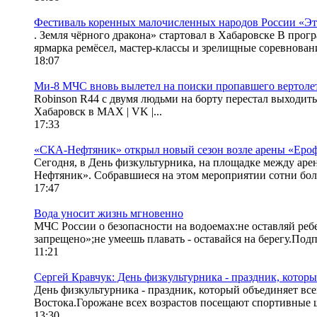
Фестиваль коренных малочисленных народов России «Э
. Земля чёрного дракона» стартовал в Хабаровске В прог
ярмарка ремёсел, мастер-классы и зрелищные соревнован
18:07
Ми-8 МЧС вновь вылетел на поиски пропавшего вертоле
Robinson R44 с двумя людьми на борту перестал выходить
Хабаровск в MAX | VK |...
17:33
«СКА-Нефтяник» открыл новый сезон возле арены «Ероф
Сегодня, в День физкультурника, на площадке между ар
Нефтяник». Собравшиеся на этом мероприятии сотни боле
17:47
Вода уносит жизнь мгновенно
МЧС России о безопасности на водоемах:не оставляй ребе
запрещено»;не умеешь плавать - оставайся на берегу.Под
11:21
Сергей Кравчук: День физкультурника - праздник, которы
День физкультурника - праздник, который объединяет все
Востока.Горожане всех возрастов посещают спортивные 
13:30