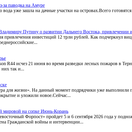
-за паводка на Амуре
о вода уже зашла на дачные участки на островах.Всего готовятся
адимиру Путину о развитии Дальнего Востока, привлечении и
вня привлечения инвестиций 12 трлн рублей. Как подчеркнул виц
реднероссийские...
рье
son R44 исчез 21 июня во время разведки лесных пожаров в Терн
них так и...
ске
ра для жизни». На данный момент подрядчики уже выполнили п
окрытие и уложили новое.Сейчас...
ой мировой на сопке Июнь-Корань
осточный Форпост» пройдет 5 и 6 сентября 2026 года у поднож
мена Гражданской войны и интервенции...