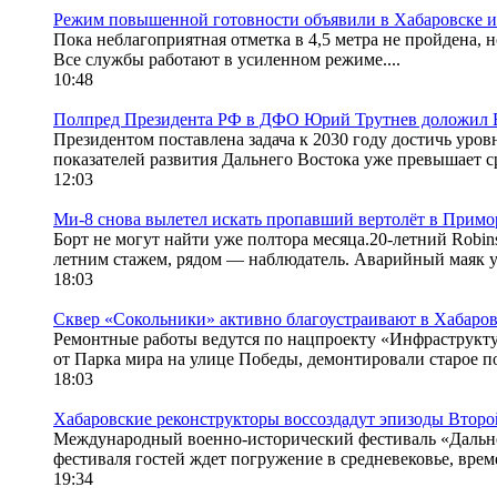
Режим повышенной готовности объявили в Хабаровске из
Пока неблагоприятная отметка в 4,5 метра не пройдена, н
Все службы работают в усиленном режиме....
10:48
Полпред Президента РФ в ДФО Юрий Трутнев доложил Вл
Президентом поставлена задача к 2030 году достичь уро
показателей развития Дальнего Востока уже превышает с
12:03
Ми-8 снова вылетел искать пропавший вертолёт в Примо
Борт не могут найти уже полтора месяца.20-летний Robin
летним стажем, рядом — наблюдатель. Аварийный маяк у 
18:03
Сквер «Сокольники» активно благоустраивают в Хабаров
Ремонтные работы ведутся по нацпроекту «Инфраструкту
от Парка мира на улице Победы, демонтировали старое п
18:03
Хабаровские реконструкторы воссоздадут эпизоды Втор
Международный военно-исторический фестиваль «Дальнев
фестиваля гостей ждет погружение в средневековье, вре
19:34