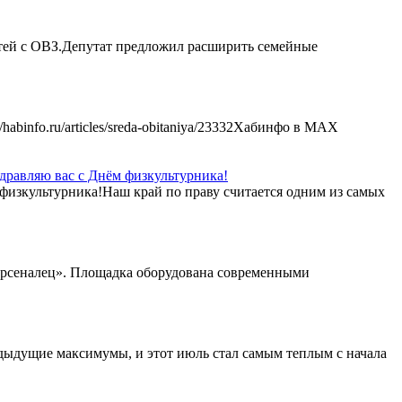
етей с ОВЗ.Депутат предложил расширить семейные
abinfo.ru/articles/sreda-obitaniya/23332Хабинфо в МАХ
дравляю вас с Днём физкультурника!
 физкультурника!Наш край по праву считается одним из самых
«Арсеналец». Площадка оборудована современными
дыдущие максимумы, и этот июль стал самым теплым с начала