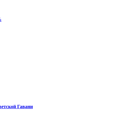
%
ветской Гавани