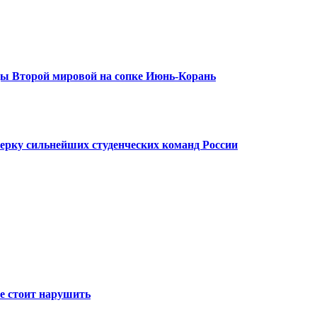
ды Второй мировой на сопке Июнь-Корань
ерку сильнейших студенческих команд России
е стоит нарушить