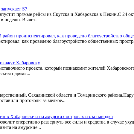
 запускает S7
устит прямые рейсы из Якутска и Хабаровска в Пекин.С 24 октя
в неделю. Вылет...
й район проинспектировал, как проведено благоустройство общ
ктировал, как проведено благоустройство общественных простра
покажут Хабаровску
ыставочного проекта, который познакомит жителей Хабаровско
ским царям»...
осударственный, Сахалинской области и Томаринского района.На
оставили протоколы за мелкое...
 в Хабаровске и на амурских островах из-за паводка
позволит оперативно развернуть все силы и средства в случае ух
зита на амурские...