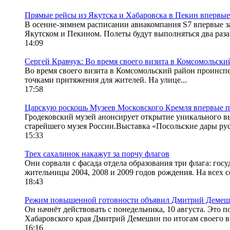
Прямые рейсы из Якутска и Хабаровска в Пекин впервые
В осенне-зимнем расписании авиакомпания S7 впервые зап
Якутском и Пекином. Полеты будут выполняться два раза 
14:09
Сергей Кравчук: Во время своего визита в Комсомольски
Во время своего визита в Комсомольский район проинспе
точками притяжения для жителей. На улице...
17:58
Царскую роскошь Музеев Московского Кремля впервые 
Гродековский музей анонсирует открытие уникального в
старейшего музея России.Выставка «Посольские дары рус
15:33
Трех сахалинок накажут за порчу флагов
Они сорвали с фасада отдела образования три флага: г
жительницы 2004, 2008 и 2009 годов рождения. На всех с
18:43
Режим повышенной готовности объявил Дмитрий Демешин
Он начнёт действовать с понедельника, 10 августа. Это 
Хабаровского края Дмитрий Демешин по итогам своего ви
16:16