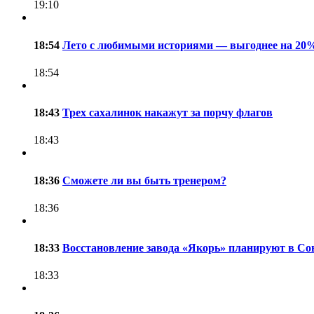
19:10
18:54
Лето с любимыми историями — выгоднее на 20
18:54
18:43
Трех сахалинок накажут за порчу флагов
18:43
18:36
Сможете ли вы быть тренером?
18:36
18:33
Восстановление завода «Якорь» планируют в Со
18:33