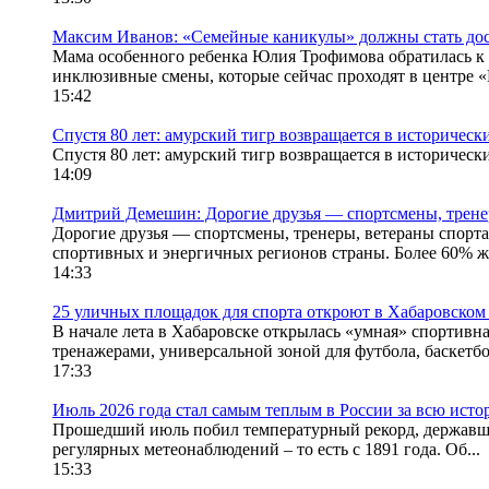
Максим Иванов: «Семейные каникулы» должны стать до
Мама особенного ребенка Юлия Трофимова обратилась к 
инклюзивные смены, которые сейчас проходят в центре «Ша
15:42
Спустя 80 лет: амурский тигр возвращается в историческ
Спустя 80 лет: амурский тигр возвращается в исторический
14:09
Дмитрий Демешин: Дорогие друзья — спортсмены, тренеры
Дорогие друзья — спортсмены, тренеры, ветераны спорта
спортивных и энергичных регионов страны. Более 60% жи
14:33
25 уличных площадок для спорта откроют в Хабаровском 
В начале лета в Хабаровске открылась «умная» спортив
тренажерами, универсальной зоной для футбола, баскетбол
17:33
Июль 2026 года стал самым теплым в России за всю ист
Прошедший июль побил температурный рекорд, державший
регулярных метеонаблюдений – то есть с 1891 года. Об...
15:33