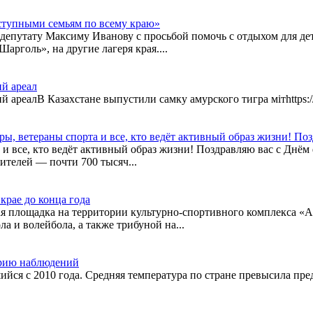
ступными семьям по всему краю»
депутату Максиму Иванову с просьбой помочь с отдыхом для д
рголь», на другие лагеря края....
ий ареал
 ареалВ Казахстане выпустили самку амурского тигра мітhttps://h
, ветераны спорта и все, кто ведёт активный образ жизни! Поз
 и все, кто ведёт активный образ жизни! Поздравляю вас с Днём
телей — почти 700 тысяч...
крае до конца года
ная площадка на территории культурно-спортивного комплекса 
а и волейбола, а также трибуной на...
орию наблюдений
ся с 2010 года. Средняя температура по стране превысила пре