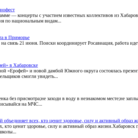
тнофест
рамме — концерты с участием известных коллективов из Хабаров
ия по национальным видам...
та в Приморье
 на связь 21 июня. Поиски координирует Росавиация, работа иде
ей» в Хабаровске
еной «Ерофей» и новой дамбой Южного округа состоялась презе
льщиков смогли увидеть...
нка без присмотра;не заходи в воду в незнакомом месте;не запл
писывайся на МЧС...
й объединяет всех, кто ценит здоровье, силу и активный образ 
х, кто ценит здоровье, силу и активный образ жизни.Хабаровск
школы...