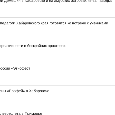
 Демешин в Хабаровске и на амурских островах из-за паводка
педагоги Хабаровского края готовятся ко встрече с учениками
креативности в бескрайних просторах
России «Этнофест
ены «Ерофей» в Хабаровске
о вертолета в Приморье