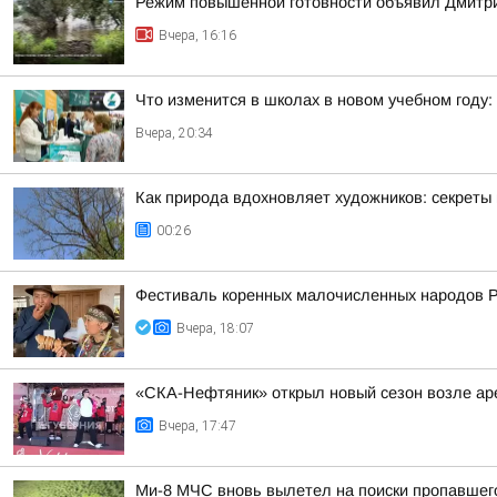
Режим повышенной готовности объявил Дмитрий
Вчера, 16:16
Что изменится в школах в новом учебном году: 
Вчера, 20:34
Как природа вдохновляет художников: секреты 
00:26
Фестиваль коренных малочисленных народов 
Вчера, 18:07
«СКА-Нефтяник» открыл новый сезон возле ар
Вчера, 17:47
Ми-8 МЧС вновь вылетел на поиски пропавшег