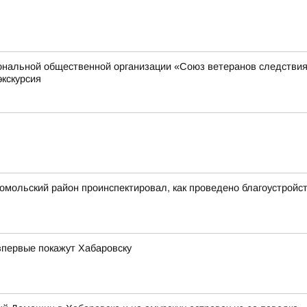
иональной общественной организации «Союз ветеранов следстви
экскурсия
сомольский район проинспектировал, как проведено благоустрой
впервые покажут Хабаровску