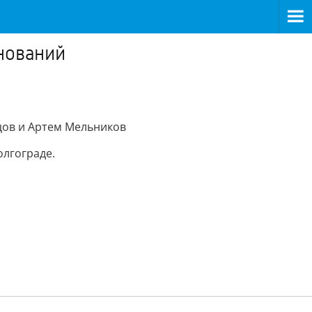
внований
цов и Артем Мельников
олгограде.