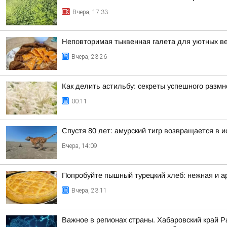
Вчера, 17:33
Неповторимая тыквенная галета для уютных в
Вчера, 23:26
Как делить астильбу: секреты успешного разм
00:11
Спустя 80 лет: амурский тигр возвращается в 
Вчера, 14:09
Попробуйте пышный турецкий хлеб: нежная и а
Вчера, 23:11
Важное в регионах страны. Хабаровский край 