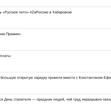
ь «Русское лето» #ZaРоссию в Хабаровске
ание.Премия»
оплаты
ка большую открытую зарядку провели вместе с Константином Е
я День строителя — праздник людей, чей труд неразрывно связа