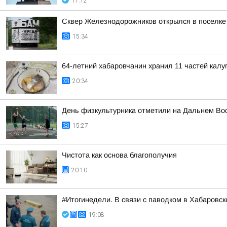
17:12
Сквер Железнодорожников открылся в поселке
15:34
64-летний хабаровчанин хранил 11 частей калуг
20:34
День физкультурника отметили на Дальнем Во
15:27
Чистота как основа благополучия
20:10
#Итогинедели. В связи с паводком в Хабаровс
19:08