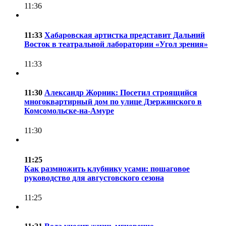
11:36
11:33
Хабаровская артистка представит Дальний
Восток в театральной лаборатории «Угол зрения»
11:33
11:30
Александр Жорник: Посетил строящийся
многоквартирный дом по улице Дзержинского в
Комсомольске-на-Амуре
11:30
11:25
Как размножить клубнику усами: пошаговое
руководство для августовского сезона
11:25