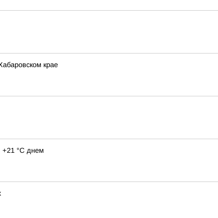
 Хабаровском крае
 +21 °C днем
х