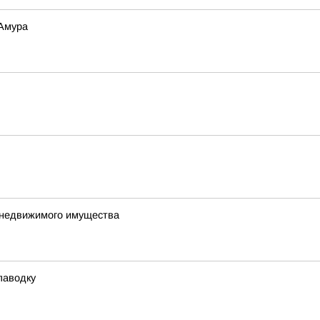
 Амура
е недвижимого имущества
паводку