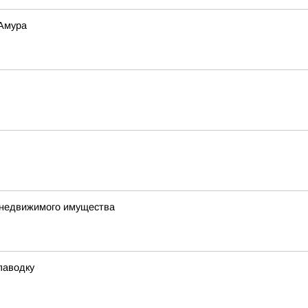
 Амура
е недвижимого имущества
паводку