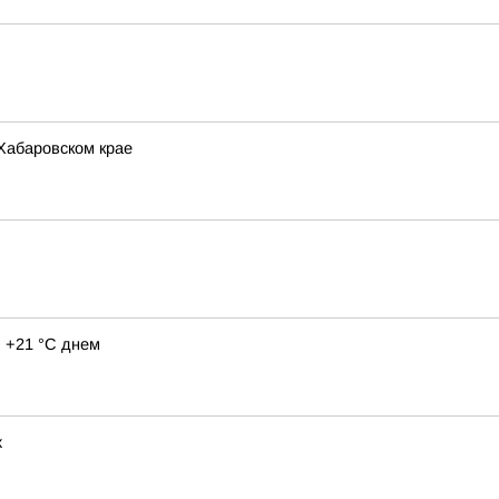
 Хабаровском крае
 +21 °C днем
х