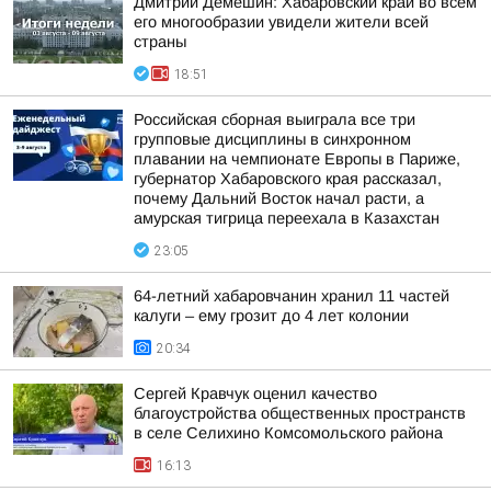
Дмитрий Демешин: Хабаровский край во всём
его многообразии увидели жители всей
страны
18:51
Российская сборная выиграла все три
групповые дисциплины в синхронном
плавании на чемпионате Европы в Париже,
губернатор Хабаровского края рассказал,
почему Дальний Восток начал расти, а
амурская тигрица переехала в Казахстан
23:05
64-летний хабаровчанин хранил 11 частей
калуги – ему грозит до 4 лет колонии
20:34
Сергей Кравчук оценил качество
благоустройства общественных пространств
в селе Селихино Комсомольского района
16:13