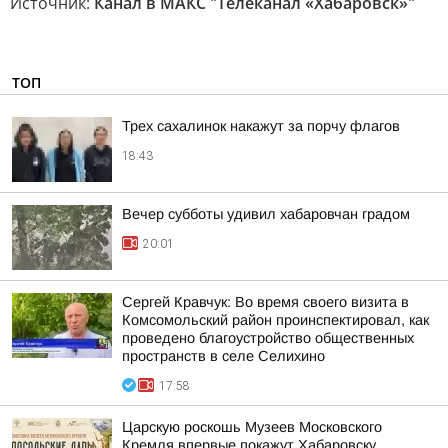
Источник:
Канал в МАКС "Телеканал «Хабаровск»"
ТОП
Трех сахалинок накажут за порчу флагов
18:43
Вечер субботы удивил хабаровчан градом
20:01
Сергей Кравчук: Во время своего визита в
Комсомольский район проинспектировал, как
проведено благоустройство общественных
пространств в селе Селихино
17:58
Царскую роскошь Музеев Московского
Кремля впервые покажут Хабаровску